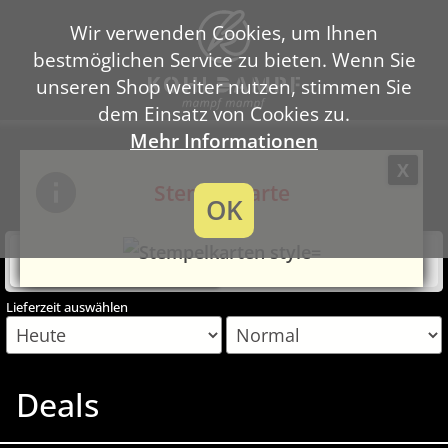
Wir verwenden Cookies, um Ihnen
bestmöglichen Service zu bieten. Wenn Sie
unseren Shop weiter nutzen, stimmen Sie
dem Einsatz von Cookies zu.
Mehr Informationen
Kohldampf GmbH
X
Weidestr. 85, 22083 Hamburg
Stempelkarte
OK
040/18073274
Lieferung
Abholung
ca. 50 min.
ca. 15 min.
Lieferzeit auswählen
Deals